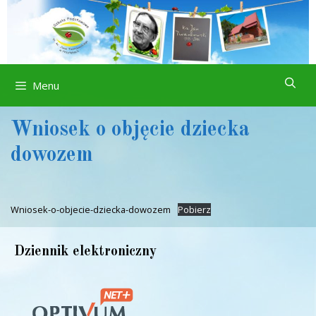
Przejdź
do
treści
Menu
Wniosek o objęcie dziecka
dowozem
Wniosek-o-objecie-dziecka-dowozem
Pobierz
Dziennik elektroniczny