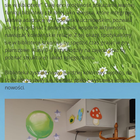
się w bibliotece”. Daje ono możliwość pokazania ważnej
funkcji biblioteki szkolnej jako miejsca, które integruje,
ułatwia adaptację w środowisku uczniowskim, pozwala
się lepiej poznać i podejmować wspólne aktywności,
nawiązać koleżeńskie relacje. Z tej okazji spotykaliśmy
się w bibliotece szkolnej, by spędzić czas grając w gry
planszowe. Klasy 0-3 przychodziły na zajęcia oraz by
poznać strukturę i układ księgozbioru.
Biblioteka zyskała nowy, bardziej kolorowy wystrój, na
ścianach pojawiły się również półki z wystawką książek-
nowości.