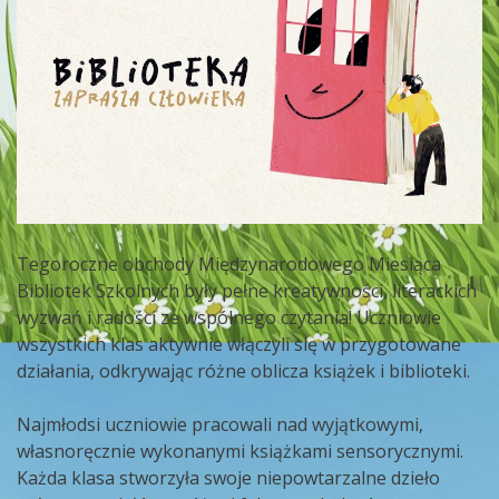
Tegoroczne obchody Międzynarodowego Miesiąca
Bibliotek Szkolnych były pełne kreatywności, literackich
wyzwań i radości ze wspólnego czytania! Uczniowie
wszystkich klas aktywnie włączyli się w przygotowane
działania, odkrywając różne oblicza książek i biblioteki.
Najmłodsi uczniowie pracowali nad wyjątkowymi,
własnoręcznie wykonanymi książkami sensorycznymi.
Każda klasa stworzyła swoje niepowtarzalne dzieło