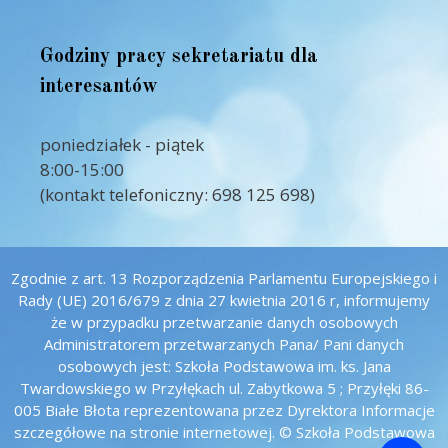
Godziny pracy sekretariatu dla
interesantów
poniedziałek - piątek
8:00-15:00
(kontakt telefoniczny: 698 125 698)
Zgodnie z art. 13 Rozporządzenia Parlamentu Europejskiego i
Rady (UE) 2016/679 z dnia 27 kwietnia 2016 r, informujemy
że w przypadku przetwarzanie danych osobowych
Administratorem przetwarzanych Pana/ Pani danych
osobowych jest: Szkoła Podstawowa im. ks. Jana
Twardowskiego w Przyłękach ul. Zabytkowa 5 ; Przyłęki 86-
005 Białe Błota reprezentowana przez Dyrektora Informacje
szczegółowe na stronie internetowej. © Szkoła Podstawowa