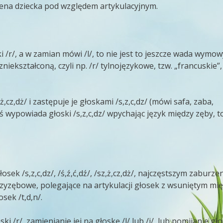
ena dziecka pod względem artykulacyjnym.
i /r/, a w zamian mówi /l/, to nie jest to jeszcze wada wymow
niekształconą, czyli np. /r/ tylnojęzykowe, tzw. „francuskie”,
ż,cz,dż/ i zastępuje je głoskami /s,z,c,dz/ (mówi safa, zaba,
aś wypowiada głoski /s,z,c,dz/ wpychając język między zęby, to
ek /s,z,c,dz/, /ś,ź,ć,dź/, /sz,ż,cz,dż/, najczęstszym zaburz
dzyzębowe, polegające na artykulacji głosek z wsuniętym mi
sek /t,d,n/.
/r/, zamienianie jej na głoskę /l/ lub /j/, lub pomijanie gło