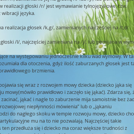
ealizacji głoski /r/ jest wymawianie tylnojęzykowe, tzw.
wibracji języka.
lizacja głosek /k,g/, zamienianych najczęściej na /t,d/.
ski /l/, najczęściej zamieniana na /j/, lub pomijana w wym
ce na występowaniu jednocześnie kilku wad wymowy. W tak
rozumiała dla otoczenia, gdyż ilość zaburzanych głosek jest t
 prawidłowego brzmienia.
pojawia się wraz z rozwojem mowy dziecka (dziecko jąka się
u mowy(mówiło prawidłowo i zaczęło się jąkać). Zdarza się, 
zacinać, jąkać i nagle to zaburzenie mija samoistnie bez ża
rozwojowej niepłynności mówienia” lub o „jąkaniu
chodzi do nagłego skoku w tempie rozwoju mowy, dziecko chc
rtykulacyjne mu na to nie pozwalają. Najczęściej takie
s ten przedłuża się i dziecko ma coraz większe trudności z