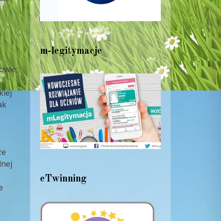
m-legitymacje
owie;
iej
ak
że
dnej
eTwinning
e