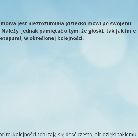
go mowa jest niezrozumiała (dziecko mówi po swojemu –
 Należy jednak pamiętać o tym, że głoski, tak jak inne
etapami, w określonej kolejności.
 tej kolejności zdarzają się dość często, ale dzięki takiemu