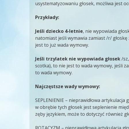
usystematyzowaniu głosek, możliwa jest oc
Przykłady:
Jeśli dziecko 4-letnie
, nie wypowiada głosk
natomiast jeśli wymawia zamiast /r/ głoskę z
jest to już wada wymowy.
Jeśli trzylatek nie wypowiada głosek
/sz,
scotka), to nie jest to wada wymowy, jeśli z
to wada wymowy.
Najczęstsze wady wymowy:
SEPLENIENIE – nieprawidłowa artykulacja głos
w obrębie tych głosek jest seplenienie mię
zęby językiem, może to dotyczyć również gło
ROTACYZM – nieprawidłowa artykulacja głoski 