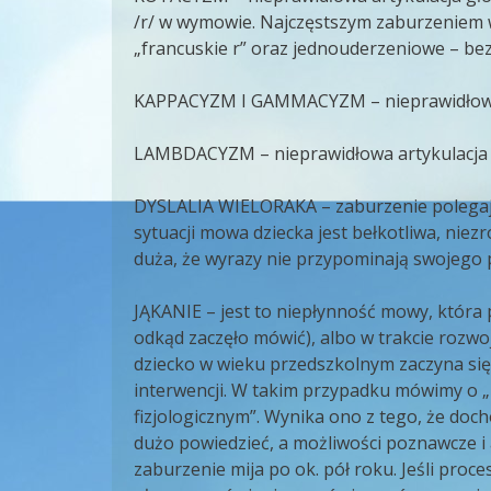
/r/ w wymowie. Najczęstszym zaburzeniem w r
„francuskie r” oraz jednouderzeniowe – bez 
KAPPACYZM I GAMMACYZM – nieprawidłowa rea
LAMBDACYZM – nieprawidłowa artykulacja gło
DYSLALIA WIELORAKA – zaburzenie polegają
sytuacji mowa dziecka jest bełkotliwa, niez
duża, że wyrazy nie przypominają swojego
JĄKANIE – jest to niepłynność mowy, która 
odkąd zaczęło mówić), albo w trakcie rozwoj
dziecko w wieku przedszkolnym zaczyna się 
interwencji. W takim przypadku mówimy o „
fizjologicznym”. Wynika ono z tego, że do
dużo powiedzieć, a możliwości poznawcze i a
zaburzenie mija po ok. pół roku. Jeśli proce