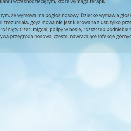
aniu wczesnodziecięcym, które wymaga terapii.
 tym, że wymowa ma pogłos nosowy. Dziecko wymawia głosk
i zrozumiała, gdyż mowa nie jest kierowana z ust, tylko prz
erośnięty trzeci migdał, polipy w nosie, rozszczep podniebie
ywa przegroda nosowa, częste, nawracające infekcje górny