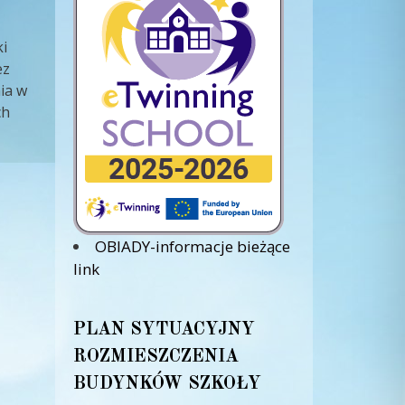
i
ez
nia w
ch
OBIADY-informacje bieżące
link
PLAN SYTUACYJNY
ROZMIESZCZENIA
BUDYNKÓW SZKOŁY