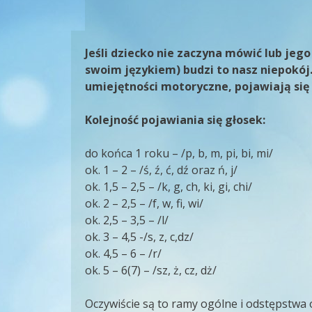
Jeśli dziecko nie zaczyna mówić lub je
swoim językiem) budzi to nasz niepokój.
umiejętności motoryczne, pojawiają się 
Kolejność pojawiania się głosek:
do końca 1 roku – /p, b, m, pi, bi, mi/
ok. 1 – 2 – /ś, ź, ć, dź oraz ń, j/
ok. 1,5 – 2,5 – /k, g, ch, ki, gi, chi/
ok. 2 – 2,5 – /f, w, fi, wi/
ok. 2,5 – 3,5 – /l/
ok. 3 – 4,5 -/s, z, c,dz/
ok. 4,5 – 6 – /r/
ok. 5 – 6(7) – /sz, ż, cz, dż/
Oczywiście są to ramy ogólne i odstępstwa od