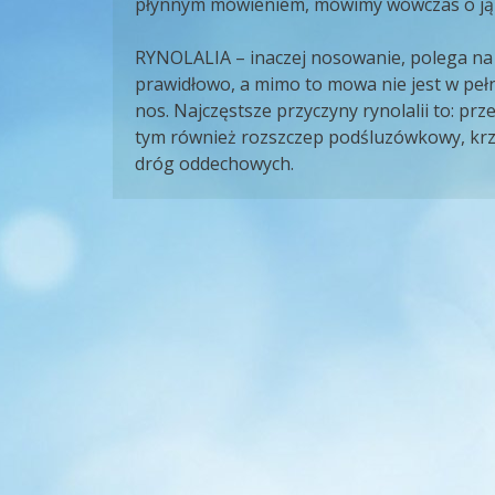
płynnym mówieniem, mówimy wówczas o jąk
RYNOLALIA – inaczej nosowanie, polega na
prawidłowo, a mimo to mowa nie jest w pełn
nos. Najczęstsze przyczyny rynolalii to: prz
tym również rozszczep podśluzówkowy, krz
dróg oddechowych.