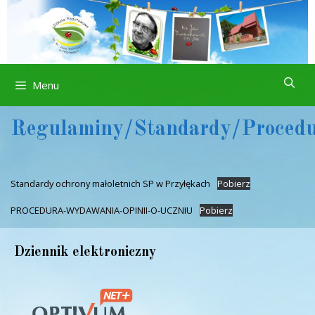
Przejdź
do
treści
Menu
Regulaminy/Standardy/Proced
Standardy ochrony małoletnich SP w Przyłękach
Pobierz
PROCEDURA-WYDAWANIA-OPINII-O-UCZNIU
Pobierz
Dziennik elektroniczny