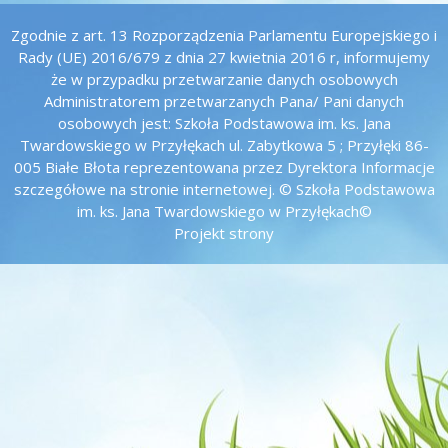
Zgodnie z art. 13 Rozporządzenia Parlamentu Europejskiego i
Rady (UE) 2016/679 z dnia 27 kwietnia 2016 r, informujemy
że w przypadku przetwarzanie danych osobowych
Administratorem przetwarzanych Pana/ Pani danych
osobowych jest: Szkoła Podstawowa im. ks. Jana
Twardowskiego w Przyłękach ul. Zabytkowa 5 ; Przyłęki 86-
005 Białe Błota reprezentowana przez Dyrektora Informacje
szczegółowe na stronie internetowej. © Szkoła Podstawowa
im. ks. Jana Twardowskiego w Przyłękach©
Projekt strony