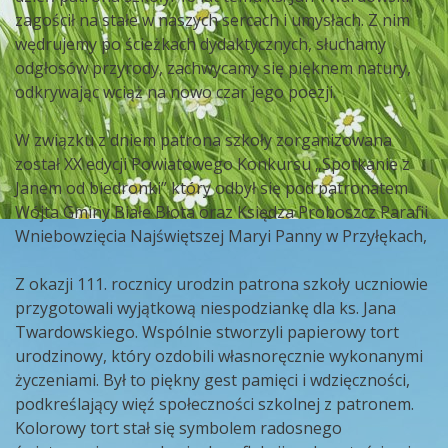
zagościł na stałe w naszych sercach i umysłach. Z nim
wędrujemy po ścieżkach dydaktycznych, słuchamy
odgłosów przyrody, zachwycamy się pięknem natury,
odkrywając wciąż na nowo czar jego poezji.
W związku z dniem patrona szkoły zorganizowana
został XX edycji Powiatowego Konkursu „Spotkanie z
Janem od biedronki” który odbył się pod patronatem
Wójta Gminy Białe Błota oraz Księdza Proboszcz Parafii
Wniebowzięcia Najświętszej Maryi Panny w Przyłękach,
Z okazji 111. rocznicy urodzin patrona szkoły uczniowie
przygotowali wyjątkową niespodziankę dla ks. Jana
Twardowskiego. Wspólnie stworzyli papierowy tort
urodzinowy, który ozdobili własnoręcznie wykonanymi
życzeniami. Był to piękny gest pamięci i wdzięczności,
podkreślający więź społeczności szkolnej z patronem.
Kolorowy tort stał się symbolem radosnego