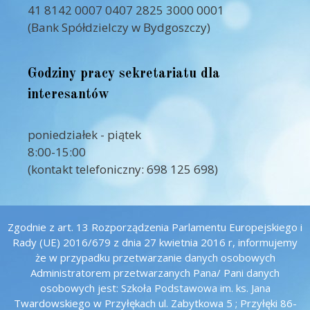
41 8142 0007 0407 2825 3000 0001
(Bank Spółdzielczy w Bydgoszczy)
Godziny pracy sekretariatu dla
interesantów
poniedziałek - piątek
8:00-15:00
(kontakt telefoniczny: 698 125 698)
Zgodnie z art. 13 Rozporządzenia Parlamentu Europejskiego i
Rady (UE) 2016/679 z dnia 27 kwietnia 2016 r, informujemy
że w przypadku przetwarzanie danych osobowych
Administratorem przetwarzanych Pana/ Pani danych
osobowych jest: Szkoła Podstawowa im. ks. Jana
Twardowskiego w Przyłękach ul. Zabytkowa 5 ; Przyłęki 86-