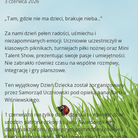
3 czerwca 2026
„Tam, gdzie nie ma dzieci, brakuje nieba…”
Za nami dzień pełen radości, uśmiechu i
niezapomnianych emocji. Uczniowie uczestniczyli w
klasowych piknikach, turniejach piłki nożnej oraz Mini
Talent Show, prezentując swoje pasje i umiejętności.
Nie zabrakło również czasu na wspólne rozmowy,
integrację i gry planszowe.
Ten wyjątkowy Dzień Dziecka został zorganizowany
przez Samorząd Uczniowski pod opieką pana Bartka
Wiśniewskiego.
1 czerwca to nie tylko dzień dziecka to również dzień
urodzin patrona szkoły ks. Jana Twardowskiego
dlatego tez w dniu dzisiejszym obchodzimy również
dzień patrona szkoły. 18 lat temu ks. Jan Twardowski