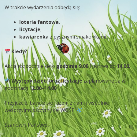
W trakcie wydarzenia odbędą się:
loteria fantowa
,
licytacje
,
kawiarenka
z pysznymi smakołykami.
Kiedy?
Akcja rozpocznie się o
godzinie 9.00
i potrwa do
14.00
.
Występy dzieci oraz licytacje
zaplanowane są w
godzinach
12.00–14.00
.
Przyjdźcie, bawcie się razem z nami i wspólnie
wesprzyjmy szczytny cel WOŚP!
Szanowni Państwo,