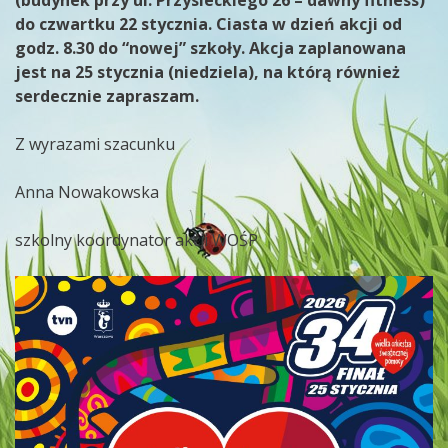
(budynek przy ul. Przysieckiego 26 – dawny fitness)
do czwartku 22 stycznia. Ciasta w dzień akcji od
godz. 8.30 do “nowej” szkoły. Akcja zaplanowana
jest na 25 stycznia (niedziela), na którą również
serdecznie zapraszam.
Z wyrazami szacunku
Anna Nowakowska
szkolny koordynator akcji WOŚP