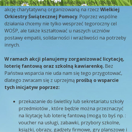
Serdecznie zapraszamy do włączenia się w szkolną
akcję charytatywną organizowaną na rzecz
Wielkiej
Orkiestry Świątecznej Pomocy
. Poprzez wspólne
działania chcemy nie tylko wesprzeć tegoroczny cel
WOŚP, ale także kształtować u naszych uczniów
postawy empatii, solidarności i wrażliwości na potrzeby
innych.
W ramach akcji planujemy zorganizować licytację,
loterię fantową oraz szkolną kawiarenkę.
Bez
Państwa wsparcia nie uda nam się tego przygotować,
dlatego zwracam się z uprzejmą
prośbą o wsparcie
tych inicjatyw poprzez:
przekazanie do świetlicy lub sekretariatu szkoły
przedmiotów , które będzie można przeznaczyć
na licytację lub loterię fantową (mogą to byś np. :
voucher na usługi, zabawki, przybory szkolne,
książki, obrazy, gadżety firmowe, gry planszowe i