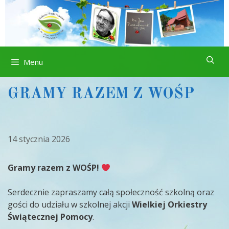
Przejdź
do
treści
Menu
GRAMY RAZEM Z WOŚP
14 stycznia 2026
Gramy razem z WOŚP!
Serdecznie zapraszamy całą społeczność szkolną oraz
gości do udziału w szkolnej akcji
Wielkiej Orkiestry
Świątecznej Pomocy
.